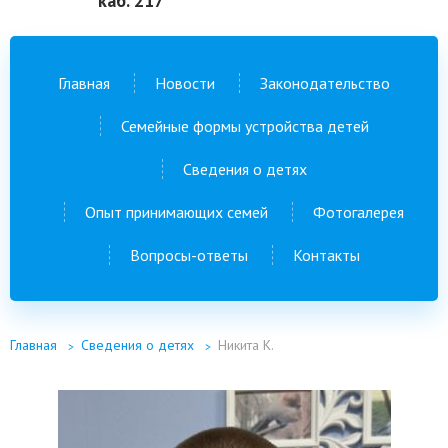
каб. 217
Главная
Новости
Законодательство
Семейные формы устройства детей
Сведения о детях
Опыт принимающих семей
Фотогалерея
Вопросы-ответы
Контакты
Главная
Сведения о детях
Никита К.