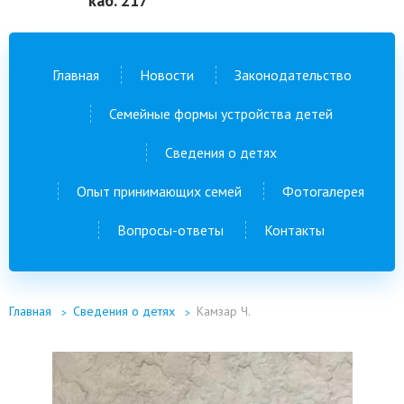
каб. 217
Главная
Новости
Законодательство
Семейные формы устройства детей
Сведения о детях
Опыт принимающих семей
Фотогалерея
Вопросы-ответы
Контакты
Главная
Сведения о детях
Камзар Ч.