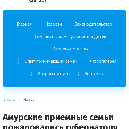
каб. 217
Главная
Новости
Законодательство
Семейные формы устройства детей
Сведения о детях
Опыт принимающих семей
Фотогалерея
Вопросы-ответы
Контакты
Главная
Новости
Амурские приемные семьи
пожаловались губернатору