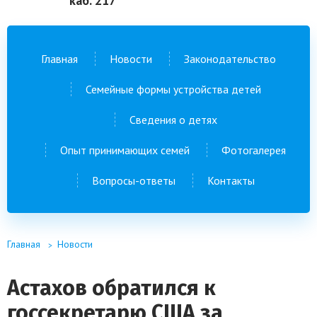
каб. 217
Главная
Новости
Законодательство
Семейные формы устройства детей
Сведения о детях
Опыт принимающих семей
Фотогалерея
Вопросы-ответы
Контакты
Главная
Новости
Астахов обратился к
госсекретарю США за