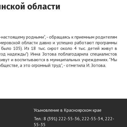
инской области
по-настоящему родными", - обращаясь к приемным родителям
Кемеровской области давно и успешно работают программы
х было 105). Из 18 тыс. сирот около 4 тыс. детей живут в
оезд надежды") Инна Зотова поблагодарила специалистов
 живут и воспитываются в муниципальных учреждениях. "Мы
ществе, а это огромный труд", - отметила И. Зотова.
Усыновление в Красноярском крае
Тел.: 8 (391) 222-55-36, 222-55-34, 222-
55-35