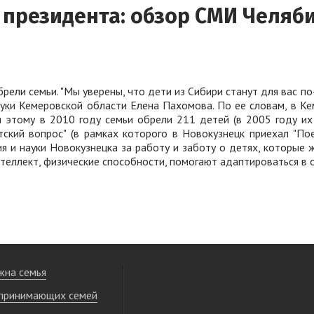
 президента: обзор СМИ Челяб
брели семьи. "Мы уверены, что дети из Сибири станут для вас 
ауки Кемеровской области Елена Пахомова. По ее словам, в 
аря этому в 2010 году семьи обрели 211 детей (в 2005 году и
тский вопрос" (в рамках которого в Новокузнецк приехал "П
я и науки Новокузнецка за работу и заботу о детях, которые
теллект, физические способности, помогают адаптироваться в об
жна семья
принимающих семей