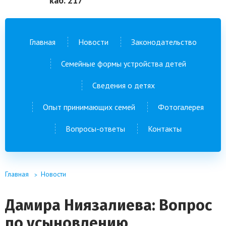
каб. 217
Главная
Новости
Законодательство
Семейные формы устройства детей
Сведения о детях
Опыт принимающих семей
Фотогалерея
Вопросы-ответы
Контакты
Главная
Новости
Дамира Ниязалиева: Вопрос
по усыновлению