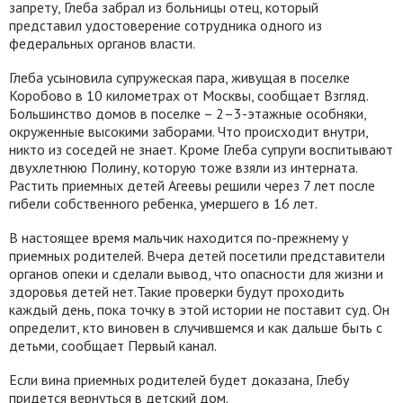
запрету, Глеба забрал из больницы отец, который
представил удостоверение сотрудника одного из
федеральных органов власти.
Глеба усыновила супружеская пара, живущая в поселке
Коробово в 10 километрах от Москвы, сообщает Взгляд.
Большинство домов в поселке – 2–3-этажные особняки,
окруженные высокими заборами. Что происходит внутри,
никто из соседей не знает. Кроме Глеба супруги воспитывают
двухлетнюю Полину, которую тоже взяли из интерната.
Растить приемных детей Агеевы решили через 7 лет после
гибели собственного ребенка, умершего в 16 лет.
В настоящее время мальчик находится по-прежнему у
приемных родителей. Вчера детей посетили представители
органов опеки и сделали вывод, что опасности для жизни и
здоровья детей нет.Такие проверки будут проходить
каждый день, пока точку в этой истории не поставит суд. Он
определит, кто виновен в случившемся и как дальше быть с
детьми, сообщает Первый канал.
Если вина приемных родителей будет доказана, Глебу
придется вернуться в детский дом.