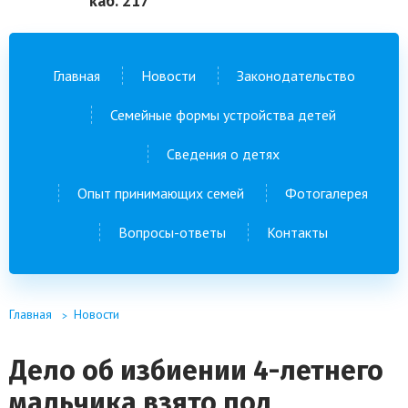
каб. 217
Главная
Новости
Законодательство
Семейные формы устройства детей
Сведения о детях
Опыт принимающих семей
Фотогалерея
Вопросы-ответы
Контакты
Главная
Новости
Дело об избиении 4-летнего
мальчика взято под