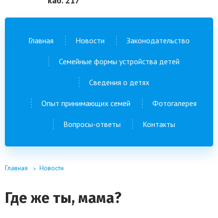
каб. 217
Главная
Новости
Законодательство
Семейные формы устройства детей
Сведения о детях
Опыт принимающих семей
Фотогалерея
Вопросы-ответы
Контакты
Главная
Новости
Где же ты, мама?