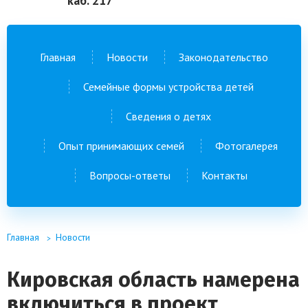
каб. 217
Главная
Новости
Законодательство
Семейные формы устройства детей
Сведения о детях
Опыт принимающих семей
Фотогалерея
Вопросы-ответы
Контакты
Главная
Новости
Кировская область намерена
включиться в проект