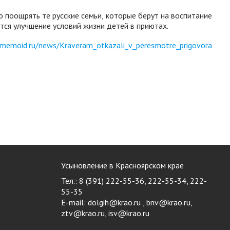
о поощрять те русские семьи, которые берут на воспитание
тся улучшение условий жизни детей в приютах.
memoid.ru/news/Kraveram_otkazali_v_peresmotre_prigovora
Усыновление в Красноярском крае
Тел.: 8 (391) 222-55-36, 222-55-34, 222-
55-35
E-mail:
dolgih@krao.ru , bnv@krao.ru,
ztv@krao.ru, isv@krao.ru