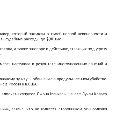
равер, который заявляли о своей полной невиновности и
ать судебные расходы до $98 тыс.
атова, а также заговоре и действиях, ставящих под угрозу
.
мерть наступила в результате многочисленных ранений и
главному пункту — обвинению в предумышленном убийстве.
с в России и в США.
ад адвокаты супругов Джона Майкла и Нанетт Луизы Кравер
ии», заявил, что не является сторонником усыновления