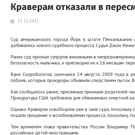
Краверам отказали в перес
23.12.2011
Суд американского города Йорк в штате Пенсильвания о
добивались нового судебного процесса. Судья Джон Кенне
Ранее суд признал супругов виновными в непреднамеренном
безопасность мальчика, и приговорил их к 16 месяцам тюр
Ваня Скоробогатов скончался 24 августа 2009 года в р
побоев, которые прокуроры объявили следствием пыток. Вс
Как сообщалось ранее, присяжные признали родителей ча
Прокуратура США требовала для обвиняемых смертной казн
Однако Краверов освободили уже в зале суда, поскольку 
подали прошение о возобновлении процесса, поскольку, по
Тем временем глава правительства России Владимир Пу
российских детей иностранцами.