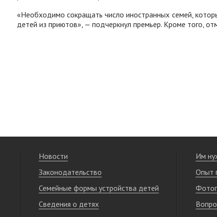
«Необходимо сокращать число иностранных семей, которые 
детей из приютов», — подчеркнул премьер. Кроме того, от
Новости
Им ну
Законодательство
Опыт 
Семейные формы устройства детей
Фотог
Сведения о детях
Вопро