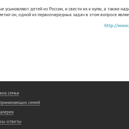
усыновляют детей из России, и свести их к нулю, а также над
метил он, одной из первоочередных задач в этом вопросе являе
http://www.
жна семья
принимающих семей
алерея
сы-ответы