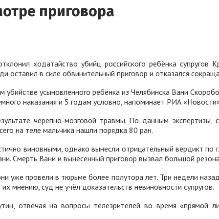
мотре приговора
тклонил ходатайство убийц российского ребёнка супругов К
ди оставил в силе обвинительный приговор и отказался сокращ
 убийстве усыновленного ребёнка из Челябинска Вани Скоробог
емного наказания и 5 годам условно, напоминает РИА «Новости»
езультате черепно-мозговой травмы. По данным экспертизы, с
его на теле мальчика нашли порядка 80 ран.
стично виновными, однако вынесли отрицательный вердикт по 
и. Смерть Вани и вынесенный приговор вызвал большой резонан
они уже провели в тюрьме более полутора лет. Три недели наз
 их мнению, суд не учёл доказательств невиновности супругов.
тин, отвечая на вопросы телезрителей во время «прямой лин