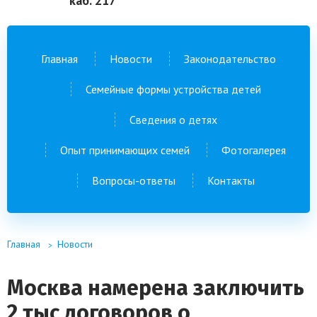
каб. 217
Главная
Новости
Законодательство
Семейные формы устройства детей
Сведения о детях
Опыт принимающих семей
Фотогалерея
Вопросы-ответы
Контакты
Главная
Новости
Москва намерена заключить
2 тыс договоров о