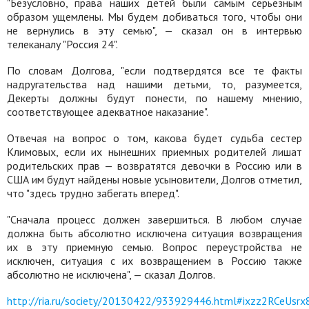
"Безусловно, права наших детей были самым серьезным
образом ущемлены. Мы будем добиваться того, чтобы они
не вернулись в эту семью", — сказал он в интервью
телеканалу "Россия 24".
По словам Долгова, "если подтвердятся все те факты
надругательства над нашими детьми, то, разумеется,
Декерты должны будут понести, по нашему мнению,
соответствующее адекватное наказание".
Отвечая на вопрос о том, какова будет судьба сестер
Климовых, если их нынешних приемных родителей лишат
родительских прав — возвратятся девочки в Россию или в
США им будут найдены новые усыновители, Долгов отметил,
что "здесь трудно забегать вперед".
"Сначала процесс должен завершиться. В любом случае
должна быть абсолютно исключена ситуация возвращения
их в эту приемную семью. Вопрос переустройства не
исключен, ситуация с их возвращением в Россию также
абсолютно не исключена", — сказал Долгов.
http://ria.ru/society/20130422/933929446.html#ixzz2RCeUsrx