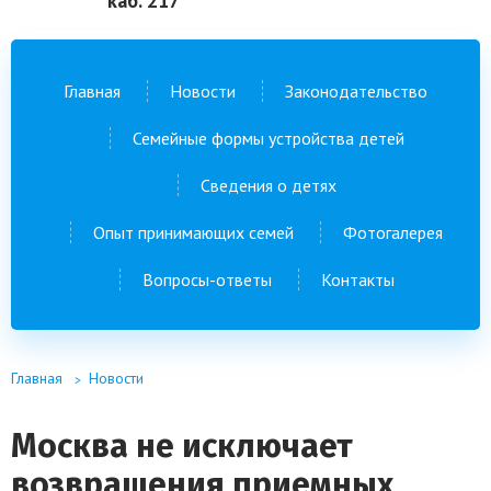
каб. 217
Главная
Новости
Законодательство
Семейные формы устройства детей
Сведения о детях
Опыт принимающих семей
Фотогалерея
Вопросы-ответы
Контакты
Главная
Новости
Москва не исключает
возвращения приемных