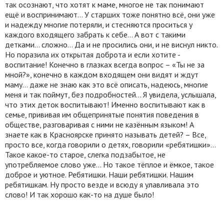
так осознают, что хотят к маме, многое не так понимают
ещё и воспринимают… У старших тоже понятно всё, они уже
и надежду многие потеряли, и стесняются проситься у
каждого входящего забрать к себе… А вот с такими
детками… сложно… Да и не просились они, и не виснул никто.
Но поразила их открытая доброта и если хотите -
воспитание! Конечно в глазках всегда вопрос – «Ты не за
мной?», конечно в каждом входящем они видят и ждут
маму… даже не знаю как это всё описать, надеюсь, многие
меня и так поймут, без подробностей… Я увидела, услышала,
что этих деток воспитывают! Именно воспитывают как в
семье, прививая им общепринятые понятия поведения в
обществе, разговаривая с ними не казённым языком! А
знаете как в Красноярске принято называть детей? – Все,
просто все, когда говорили о детях, говорили «ребятишки»…
Такое какое-то старое, слегка подзабытое, не
употребляемое слово уже… Но такое тёплое и ёмкое, такое
доброе и уютное. Ребятишки. Наши ребятишки. Нашим
ребятишкам. Ну просто везде и всюду я улавливала это
слово! И так хорошо как-то на душе было!