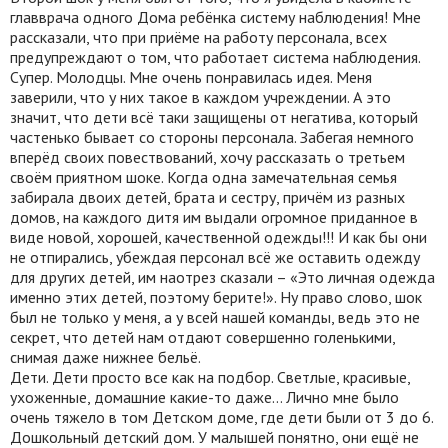
главврача одного Дома ребёнка систему наблюдения! Мне
рассказали, что при приёме на работу персонала, всех
предупреждают о том, что работает система наблюдения.
Супер. Молодцы. Мне очень понравилась идея. Меня
заверили, что у них такое в каждом учреждении. А это
значит, что дети всё таки защищены от негатива, который
частенько бывает со стороны персонала. Забегая немного
вперёд своих повествований, хочу рассказать о третьем
своём приятном шоке. Когда одна замечательная семья
забирала двоих детей, брата и сестру, причём из разных
домов, на каждого дитя им выдали огромное приданное в
виде новой, хорошей, качественной одежды!!! И как бы они
не отпирались, убеждая персонал всё же оставить одежду
для других детей, им наотрез сказали – «Это личная одежда
именно этих детей, поэтому берите!». Ну право слово, шок
был не только у меня, а у всей нашей команды, ведь это не
секрет, что детей нам отдают совершенно голенькими,
снимая даже нижнее бельё.
Дети. Дети просто все как на подбор. Светлые, красивые,
ухоженные, домашние какие-то даже… Лично мне было
очень тяжело в том Детском доме, где дети были от 3 до 6.
Дошкольный детский дом. У малышей понятно, они ещё не