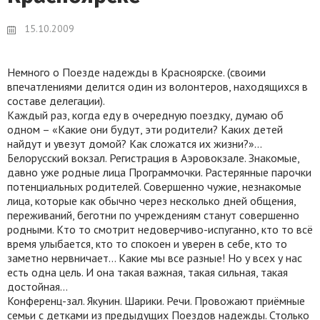
15.10.2009
Немного о Поезде надежды в Красноярске
. (
своими
впечатлениями делится один из волонтеров, находящихся в
составе делегации).
Каждый раз, когда еду в очередную поездку, думаю об
одном – «Какие они будут, эти родители? Каких детей
найдут и увезут домой? Как сложатся их жизни?»…
Белорусский вокзал. Регистрация в Аэровокзале. Знакомые,
давно уже родные лица Программочки. Растерянные парочки
потенциальных родителей. Совершенно чужие, незнакомые
лица, которые как обычно через несколько дней общения,
переживаний, беготни по учреждениям станут совершенно
родными. Кто то смотрит недоверчиво-испуганно, кто то всё
время улыбается, кто то спокоен и уверен в себе, кто то
заметно нервничает… Какие мы все разные! Но у всех у нас
есть одна цель. И она такая важная, такая сильная, такая
достойная…
Конференц-зал. Якунин. Шарики. Речи. Провожают приёмные
семьи с детками из предыдущих Поездов надежды. Столько