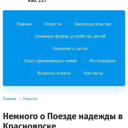
каб. 217
Главная
Новости
Законодательство
Семейные формы устройства детей
Сведения о детях
Опыт принимающих семей
Фотогалерея
Вопросы-ответы
Контакты
Главная
Новости
Немного о Поезде надежды в
Красноярске