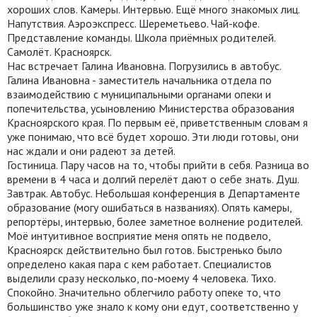
хороших слов. Камеры. Интервью. Ещё много знакомых лиц.
Напутствия. Аэроэкспресс. Шереметьево. Чай-кофе.
Представление команды. Школа приёмных родителей.
Самолёт. Красноярск.
Нас встречает Галина Ивановна. Погрузились в автобус.
Галина Ивановна - заместитель начальника отдела по
взаимодействию с муниципальными органами опеки и
попечительства, усыновлению Министерства образования
Красноярского края. По первым её, приветственным словам я
уже понимаю, что всё будет хорошо. Эти люди готовы, они
нас ждали и они радеют за детей.
Гостиница. Пару часов на то, чтобы прийти в себя. Разница во
времени в 4 часа и долгий перелёт дают о себе знать. Душ.
Завтрак. Автобус. Небольшая конференция в Департаменте
образование (могу ошибаться в названиях). Опять камеры,
репортёры, интервью, более заметное волнение родителей.
Моё интуитивное восприятие меня опять не подвело,
Красноярск действительно был готов. Быстренько было
определено какая пара с кем работает. Специалистов
выделили сразу несколько, по-моему 4 человека. Тихо.
Спокойно. Значительно облегчило работу опеке то, что
большинство уже знало к кому они едут, соответственно у