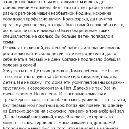
этих деток были готовы все документы вплоть до
обновлённой медицины. Видя за эти 5 лет работу опек
разных регионов нашей необъятной Родины, искренне
порадовал профессионализм Красноярска, да памятуя
предыдущую поездку, которая была самой сложной из всех,
хотелось летать и ликовать! Всем бы регионам таких
специалистов, на сколько бы больше детей попадало в
семьи…
Результат отличной, слаженной работы и желание помочь
родителям найти своих детей, а детям родителей дал о
себе знать в первый же день. Согласие подписало большая
половина семей!
Хочу сказать о Детских домах и Домах ребёнка. Не было
того тягостного чувства «бедные сиротинушки», глядя на
детей. И я не скажу, что дома эти укомплектованы коврами-
хрусталями и евроремонтами. Нет. Далеко не так. Всё ну
очень скромно. Но всё есть. И сенсорные комнаты и
тренажёрные залы, что особенно меня удивило – это кстати,
был первый мой приятный шок. Когда нас повели по одному
из Детских домов на экскурсию, привели в тренажёрный зал.
Да-да! самый настоящий, с кучей железа, которое в тот
момент эксплуатировалось мальчишками-подростками!
Второй шок у меня был от того, что я увидела в кабинете