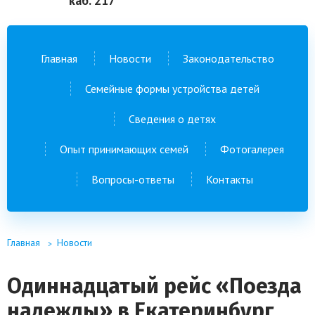
каб. 217
Главная
Новости
Законодательство
Семейные формы устройства детей
Сведения о детях
Опыт принимающих семей
Фотогалерея
Вопросы-ответы
Контакты
Главная
Новости
Одиннадцатый рейс «Поезда
надежды» в Екатеринбург