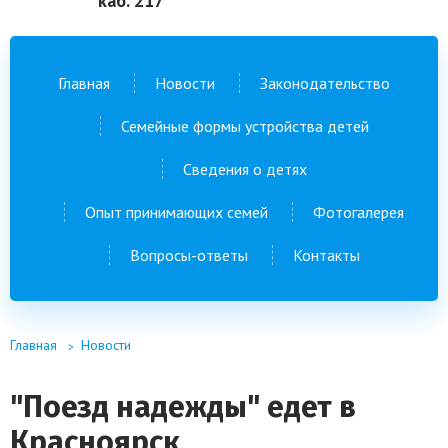
каб. 217
Главная
Новости
Законодательство
Семейные формы устройства детей
Сведения о детях
Опыт принимающих семей
Фотогалерея
Вопросы-ответы
Контакты
Главная
Новости
"Поезд надежды" едет в
Красноярск