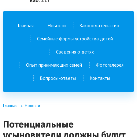
каб. 217
Главная
Новости
Законодательство
Семейные формы устройства детей
Сведения о детях
Опыт принимающих семей
Фотогалерея
Вопросы-ответы
Контакты
Главная
Новости
Потенциальные
усыновители должны будут