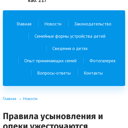
каб. 217
Главная
Новости
Законодательство
Семейные формы устройства детей
Сведения о детях
Опыт принимающих семей
Фотогалерея
Вопросы-ответы
Контакты
Главная
Новости
Правила усыновления и
опеки ужесточаются