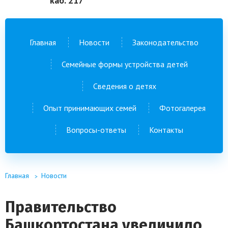
каб. 217
Главная
Новости
Законодательство
Семейные формы устройства детей
Сведения о детях
Опыт принимающих семей
Фотогалерея
Вопросы-ответы
Контакты
Главная
Новости
Правительство
Башкортостана увеличило