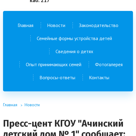
каб. 217
Главная
Новости
Законодательство
Семейные формы устройства детей
Сведения о детях
Опыт принимающих семей
Фотогалерея
Вопросы-ответы
Контакты
Главная
Новости
Пресс-цент КГОУ "Ачинский
детский дом № 1" сообщает: