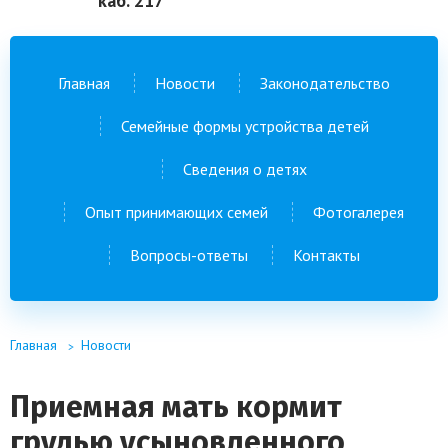
каб. 217
Главная
Новости
Законодательство
Семейные формы устройства детей
Сведения о детях
Опыт принимающих семей
Фотогалерея
Вопросы-ответы
Контакты
Главная
Новости
Приемная мать кормит
грудью усыновленного