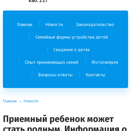
каб. 217
Главная
Новости
Законодательство
Семейные формы устройства детей
Сведения о детях
Опыт принимающих семей
Фотогалерея
Вопросы-ответы
Контакты
Главная
Новости
Приемный ребенок может
стать родным. Информация о