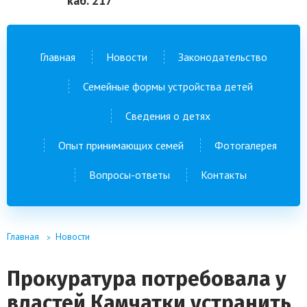
каб. 217
Главная
Новости
Законодательство
Семейные формы устройства детей
Сведения о детях
Опыт принимающих семей
Фотогалерея
Вопросы-ответы
Контакты
Главная
Новости
Прокуратура потребовала у
властей Камчатки устранить