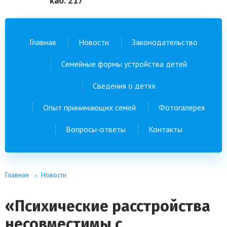
каб. 217
Главная
Новости
Законодательство
Семейные формы устройства детей
Сведения о детях
Опыт принимающих семей
Фотогалерея
Вопросы-ответы
Контакты
Главная
Новости
«Психические расстройства
несовместимы с