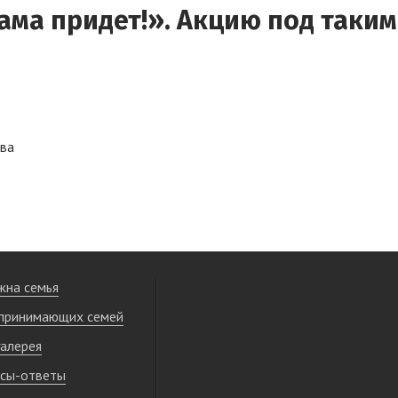
мама придет!». Акцию под таки
ова
жна семья
принимающих семей
алерея
сы-ответы