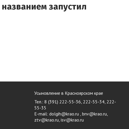
м названием запустил
Усыновление в Красноярском крае
Тел.: 8 (391) 222-55-36, 222-55-34, 222-
55-35
E-mail:
dolgih@krao.ru , bnv@krao.ru,
ztv@krao.ru, isv@krao.ru