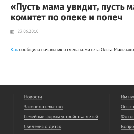
«Пусть мама увидит, пусть 
комитет по опеке и попеч
23.06.2010
Как
сообщила начальник отдела комитета Ольга Мильчак
Новости
Им ну
Законодательство
Опыт 
Семейные формы устройства детей
Фотог
Сведения о детях
Вопро