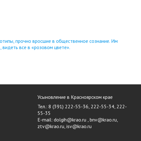
еотипы, прочно вросшие в общественное сознание. Им
, видеть все в «розовом цвете».
Усыновление в Красноярском крае
Тел.: 8 (391) 222-55-36, 222-55-34, 222-
55-35
E-mail:
dolgih@krao.ru , bnv@krao.ru,
ztv@krao.ru, isv@krao.ru