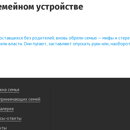
емейном устройстве
, оставшихся без родителей, вновь обрели семью — мифы и стер
и власти. Они пугают, заставляют опускать руки или, наоборот
жна семья
принимающих семей
алерея
сы-ответы
кты