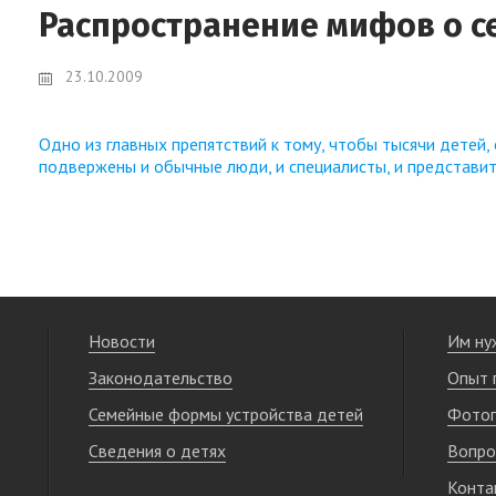
Распространение мифов о с
23.10.2009
Одно из главных препятствий к тому, чтобы тысячи детей
подвержены и обычные люди, и специалисты, и представител
Новости
Им ну
Законодательство
Опыт 
Семейные формы устройства детей
Фотог
Сведения о детях
Вопро
Конта