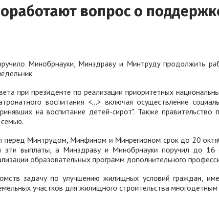
роработают вопрос о поддержк
ручило Минобрнауки, Минздраву и Минтруду продолжить раб
недельник.
совета при президенте по реализации приоритетных националь
тронатного воспитания <…> включая осуществление социально
ринявших на воспитание детей-сирот". Также правительство
 семью.
 перед Минтрудом, Минфином и Минрегионом срок до 20 октяб
я эти выплаты, а Минздраву и Минобрнауки поручил до 16 
ализации образовательных программ дополнительного професси
омств задачу по улучшению жилищных условий граждан, име
емельных участков для жилищного строительства многодетным 