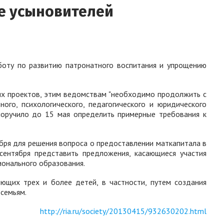
е усыновителей
оту по развитию патронатного воспитания и упрощению
ных проектов, этим ведомствам "необходимо продолжить с
го, психологического, педагогического и юридического
 поручило до 15 мая определить примерные требования к
ря для решения вопроса о предоставлении маткапитала в
сентября представить предложения, касающиеся участия
онального образования.
ющих трех и более детей, в частности, путем создания
семьям.
http://ria.ru/society/20130415/932630202.html