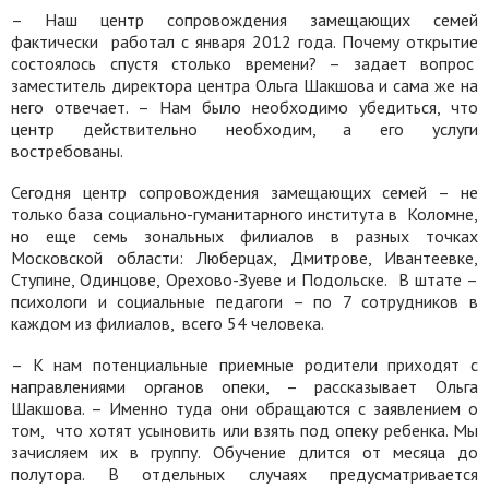
– Наш центр сопровождения замещающих семей
фактически
работал с января 2012 года. Почему открытие
состоялось спустя столько времени? – задает вопрос
заместитель директора центра Ольга Шакшова и сама же на
него отвечает. – Нам было необходимо убедиться, что
центр действительно необходим, а его услуги
востребованы.
Сегодня центр сопровождения замещающих семей – не
только база социально-гуманитарного института в
Коломне,
но еще семь зональных филиалов в разных точках
Московской области: Люберцах, Дмитрове, Ивантеевке,
Ступине, Одинцове, Орехово-Зуеве и Подольске.
В штате –
психологи и социальные педагоги – по 7 сотрудников в
каждом из филиалов,
всего 54 человека.
– К нам потенциальные приемные родители приходят с
направлениями органов опеки, – рассказывает Ольга
Шакшова. – Именно туда они обращаются с заявлением о
том,
что хотят усыновить или взять под опеку ребенка. Мы
зачисляем их в группу. Обучение длится от месяца до
полутора. В отдельных случаях предусматривается