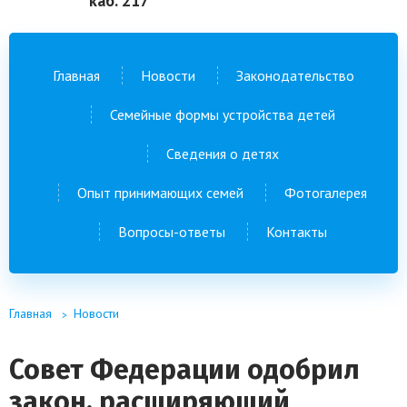
каб. 217
Главная
Новости
Законодательство
Семейные формы устройства детей
Сведения о детях
Опыт принимающих семей
Фотогалерея
Вопросы-ответы
Контакты
Главная
Новости
Совет Федерации одобрил
закон, расширяющий