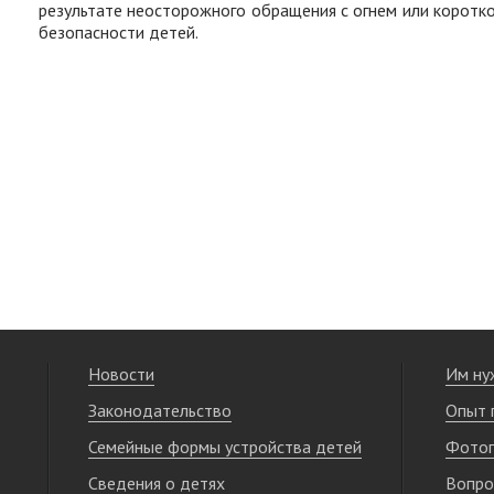
результате неосторожного обращения с огнем или коротк
безопасности детей.
Новости
Им ну
Законодательство
Опыт 
Семейные формы устройства детей
Фотог
Сведения о детях
Вопро