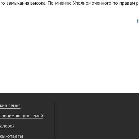
ого замыкания высока. По мнению Уполномоченного по правам 
жна семья
принимающих семей
алерея
сы-ответы