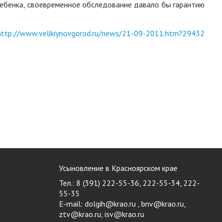
ребенка, своевременное обследование давало бы гарантию
http://www.velikiynovgorod.ru/news/21-09-2011.htm?29432
Усыновление в Красноярском крае
Тел.: 8 (391) 222-55-36, 222-55-34, 222-
55-35
E-mail:
dolgih@krao.ru , bnv@krao.ru,
ztv@krao.ru, isv@krao.ru