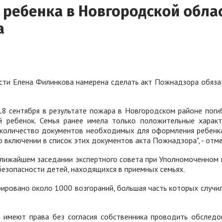
ребенка в Новгородской обла
а
сти Елена Филинкова намерена сделать акт Пожнадзора обяз
 сентября в результате пожара в Новгородском районе погибл
й ребенок. Семья ранее имела только положительные характе
ь количество документов необходимых для оформления ребенка
 включении в список этих документов акта Пожнадзора", - отм
лижайшем заседании экспертного совета при Уполномоченном 
езопасности детей, находящихся в приемных семьях.
рировано около 1000 возгораний, большая часть которых случи
меют права без согласия собственника проводить обследова