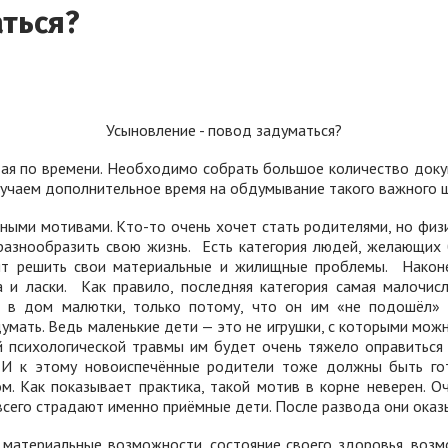
аться?
Усыновление - повод задуматься?
я по времени. Необходимо собрать большое количество доку
учаем дополнительное время на обдумывание такого важного ша
ными мотивами. Кто-то очень хочет стать родителями, но физи
разнообразить свою жизнь.
Есть категория людей, желающих 
тят решить свои материальные и жилищные проблемы.
Након
 и ласки.
Как правило, последняя категория самая малочисл
ка в дом малютки, только потому, что он им «не подошёл»
ать. Ведь маленькие дети — это не игрушки, с которыми можно
й психологической травмы им будет очень тяжело оправиться
. И к этому новоиспечённые родители тоже должны быть г
. Как показывает практика, такой мотив в корне неверен. О
всего страдают именно приёмные дети. После развода они оказы
атериальные возможности, состояние своего здоровья, воз