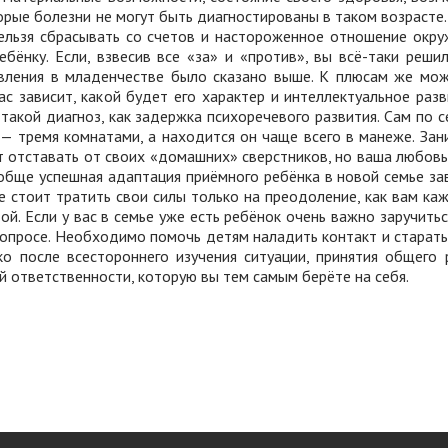
торые болезни не могут быть диагностированы в таком возрасте.
ельзя сбрасывать со счетов и настороженное отношение окр
ебёнку.
Если, взвесив все «за» и «против», вы всё-таки реш
овления в младенчестве было сказано выше.
К плюсам же мож
вас зависит, какой будет его характер и интеллектуальное раз
такой диагноз, как задержка психоречевого развития.
Сам по с
— тремя комнатами, а находится он чаще всего в манеже.
Зан
т отставать от своих «домашних» сверстников, но ваша любовь,
обще успешная адаптация приёмного ребёнка в новой семье зави
е стоит тратить свои силы только на преодоление, как вам каж
дой.
Если у вас в семье уже есть ребёнок очень важно заручить
вопросе. Необходимо помочь детям наладить контакт и старат
ко после всестороннего изучения ситуации, принятия общего
ой ответственности, которую вы тем самым берёте на себя.