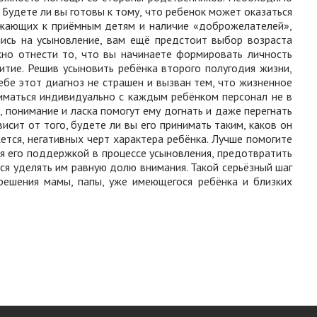
 Будете ли вы готовы к тому, что ребенок может оказаться
ужающих к приёмным детям и наличие «доброжелателей»,
ились на усыновление, вам ещё предстоит выбор возраста
но отнести то, что вы начинаете формировать личность
витие. Решив усыновить ребёнка второго полугодия жизни,
ебе этот диагноз не страшен и вызван тем, что жизненное
иматься индивидуально с каждым ребёнком персонал не в
 понимание и ласка помогут ему догнать и даже перегнать
сит от того, будете ли вы его принимать таким, каков он
ется, негативных черт характера ребёнка. Лучше помогите
ся его поддержкой в процессе усыновления, предотвратить
ься уделять им равную долю внимания.
Такой серьёзный шаг
 решения мамы, папы, уже имеющегося ребёнка и близких