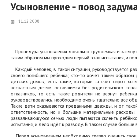
Усыновление - повод задум
11.12.2008
Процедура усыновления довольно трудоёмкая и затянута
таким образом мы проходим первый этап испытания, и пол
Каждый человек, в такой ситуации, руководствуется раз
своего погибшего ребёнка; кто-то хочет таким образом 
детских домов; есть такие, которые за счёт сирот хо
несчастным детям, оставшимся без родительского тепла
отказников, то есть такие родители не вернут ребён
руководствовались, необходимо очень тщательно всё обдум
Такие дети оказываются преданными дважды, и от тако
ответственность, но и большие материальные расходы
разваливающуюся семью люди пытаются склеить ребёнком
испытания, и дело идёт к разводу.
В таком случае больше 
Перед усыновлением необходимо трезво оценить свои м