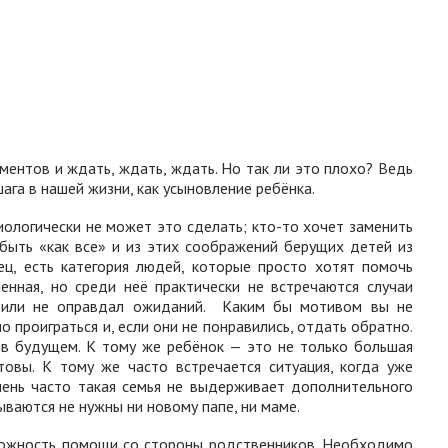
ментов и ждать, ждать, ждать.
Но так ли это плохо? Ведь
га в нашей жизни, как усыновление ребёнка.
ологически не может это сделать; кто-то хочет заменить
быть «как все» и из этих соображений берущих детей из
ец, есть категория людей, которые просто хотят помочь
енная, но среди неё практически не встречаются случаи
 или не оправдал ожиданий.
Каким бы мотивом вы не
 проиграться и, если они не понравились, отдать обратно.
 в будущем.
К тому же ребёнок — это не только большая
отовы.
К тому же часто встречается ситуация, когда уже
чень часто такая семья не выдерживает дополнительного
ваются не нужны ни новому папе, ни маме.
можность помощи со стороны родственников.
Необходимо