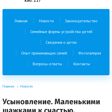
каб. 217
Главная
Новости
Законодательство
Семейные формы устройства детей
Сведения о детях
Опыт принимающих семей
Фотогалерея
Вопросы-ответы
Контакты
Главная
Новости
Усыновление. Маленькими
шажками к счастью.