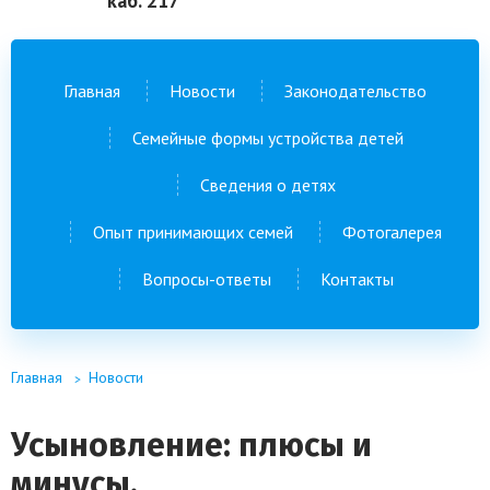
каб. 217
Главная
Новости
Законодательство
Семейные формы устройства детей
Сведения о детях
Опыт принимающих семей
Фотогалерея
Вопросы-ответы
Контакты
Главная
Новости
Усыновление: плюсы и
минусы.