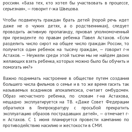
россиян. «База тех, кто хотел бы участвовать в процессе,
серьезная», — говорит г-жа Швецова.
Чтобы подвигнуть граждан брать детей (порой речь идет
даже не о чужих детях, а о родственниках), следует
проводить активную пропаганду, призвал уполномоченный
при президенте по правам ребенка Павел Астахов. «Если
разделить число сирот на общее число граждан России, то
получится один ребенок на тысячу граждан, — говорит г-н
Астахов. — Неужели среди этой тысячи мы не найдем двоих
желающих взять ребенка, которых можно было бы обучить и
помогать им?»
Важно поднимать настроение в обществе путем создания
большего числа фильмов о семье и в то же время гасить так
называемых всадников апокалипсиса, считает омбудсмен.
Образ несчастного ребенка, по словам г-на Астахова,
нещадно эксплуатируется на ТВ. «Даже Совет Федерации
обратился в Генпрокуратуру с просьбой прекратить
эксплуатацию образов пострадавших детей», — отмечает г-
н Астахов. С 1 июня планируется провести кампанию по
противодействию насилию и жестокости в СМИ.