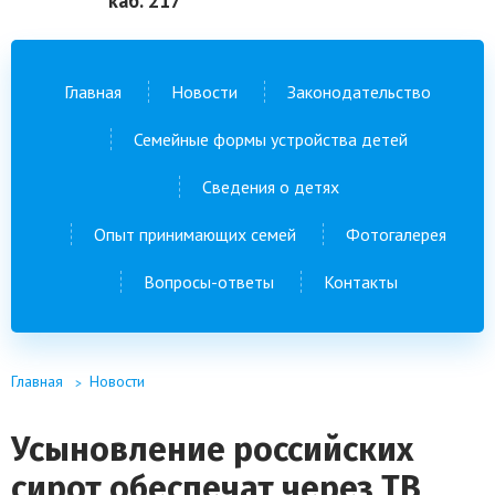
каб. 217
Главная
Новости
Законодательство
Семейные формы устройства детей
Сведения о детях
Опыт принимающих семей
Фотогалерея
Вопросы-ответы
Контакты
Главная
Новости
Усыновление российских
сирот обеспечат через ТВ