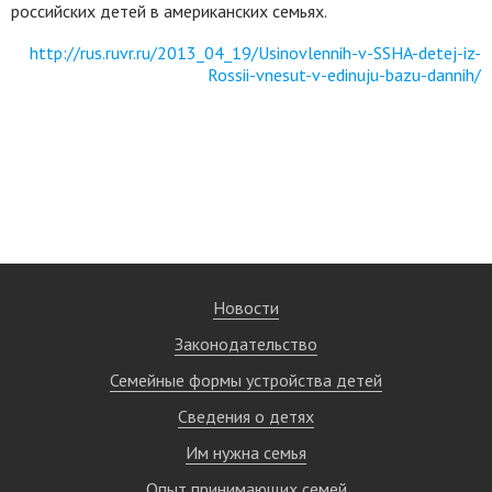
российских детей в американских семьях.
http://rus.ruvr.ru/2013_04_19/Usinovlennih-v-SSHA-detej-iz-
Rossii-vnesut-v-edinuju-bazu-dannih/
Новости
Законодательство
Семейные формы устройства детей
Сведения о детях
Им нужна семья
Опыт принимающих семей