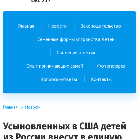
каб. 217
Главная
Новости
Законодательство
Семейные формы устройства детей
Сведения о детях
Опыт принимающих семей
Фотогалерея
Вопросы-ответы
Контакты
Главная
Новости
Усыновленных в США детей
из России внесут в единую