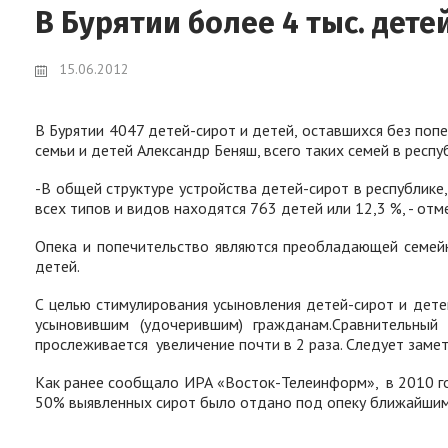
В Бурятии более 4 тыс. дет
15.06.2012
В Бурятии 4047 детей-сирот и детей, оставшихся без попе
семьи и детей Александр Беняш, всего таких семей в респу
-В общей структуре устройства детей-сирот в республике,
всех типов и видов находятся 763 детей или 12,3 %, - отм
Опека и попечительство являются преобладающей семейн
детей.
С целью стимулирования усыновления детей-сирот и детей
усыновившим (удочерившим) гражданам.Сравнительный
прослеживается
увеличение почти в 2 раза. Следует замет
Как ранее сообщало ИРА «Восток-Телеинформ»,
в 2010 г
50% выявленных сирот было отдано под опеку ближайшим