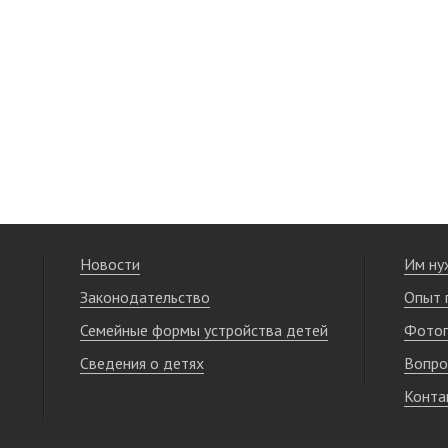
Новости
Им ну
Законодательство
Опыт 
Семейные формы устройства детей
Фотог
Сведения о детях
Вопро
Конта