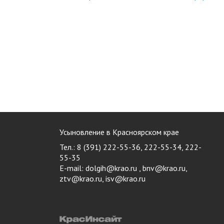
Усыновление в Красноярском крае
Тел.: 8 (391) 222-55-36, 222-55-34, 222-
55-35
E-mail:
dolgih@krao.ru , bnv@krao.ru,
ztv@krao.ru, isv@krao.ru