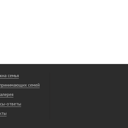
жна семья
принимающих семей
алерея
сы-ответы
кты