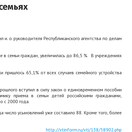
 семьях
л и. о. руководителя Республиканского агентства по делам
е в семьи граждан, увеличилась до 86,5 %.
В учреждениях
ки пришлось 65,1% от всех случаев семейного устройства
 прошлого вступил в силу закон о единовременном пособии
амику приема в семьи детей российскими гражданами,
о с 2000 года.
да число усыновлений уже составило 88. Кроме того, более
http://vtinform.ru/vti/138/58902.php