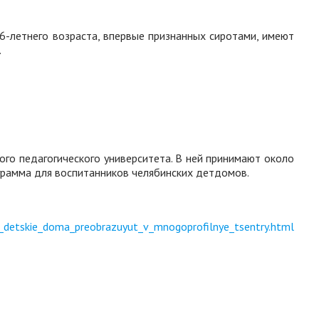
-летнего возраста, впервые признанных сиротами, имеют
.
ого педагогического университета. В ней принимают около
грамма для воспитанников челябинских детдомов.
i_detskie_doma_preobrazuyut_v_mnogoprofilnye_tsentry.html