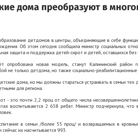
ские дома преобразуют в мно
образование детдомов в центры, объединяющие в себе функци
вождения. Об этом сегодня сообщила министр социальных отн
ная защита и поддержка детей-сирот и детей, оставшихся без 
 опробована новая модель, станут Калининский район го
ой не только детдома, но также социально-реабилитационные 
етские дома, но мы должны стараться устраивать в семьи тех д
етными для региона.
от - это почти 2,2 проц от общего числа несовершеннолетних
тах воспитываются 2 658 ребят. Министр подчеркнула, что в
ловек.
спитание в семьи /более 55 проц/ и возвращаемых в кровные
 сейчас их насчитывается 993.