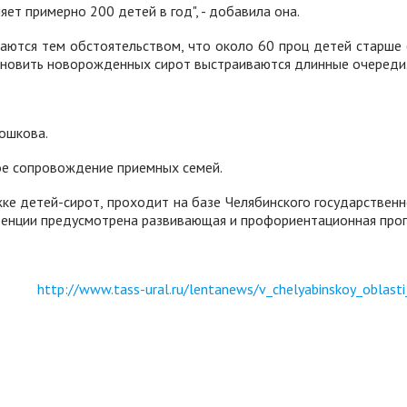
яет примерно 200 детей в год"
, - добавила она.
ются тем обстоятельством, что около 60 проц детей старше 6
сыновить новорожденных сирот выстраиваются длинные очереди
Мошкова.
ное сопровождение приемных семей.
е детей-сирот, проходит на базе Челябинского государственн
ференции предусмотрена развивающая и профориентационная про
http://www.tass-ural.ru/lentanews/v_chelyabinskoy_oblast