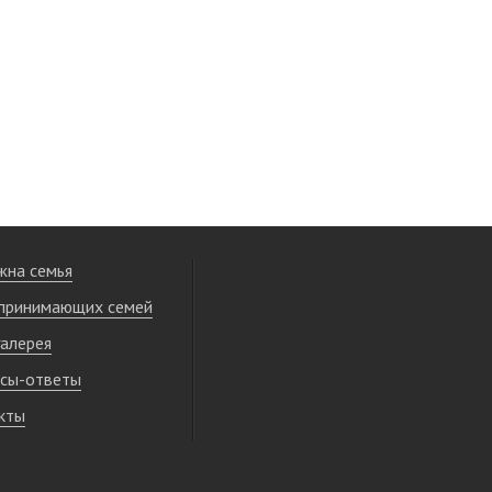
жна семья
принимающих семей
алерея
сы-ответы
кты