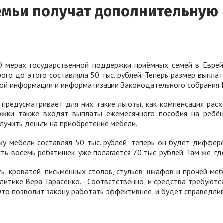
емьи получат дополнительную
О мерах государственной поддержки приёмных семей в Еврейс
орого до этого составляла 50 тыс. рублей. Теперь размер вып
ой информации и информатизации Законодательного собрания 
предусматривает для них такие льготы, как компенсация расх
ержки также входят выплаты ежемесячного пособия на ребён
лучить деньги на приобретение мебели.
ку мебели составлял 50 тыс. рублей, теперь он будет диффер
ть-восемь ребятишек, уже полагается 70 тыс. рублей. Там же, гд
вять, кроватей, письменных столов, стульев, шкафов и прочей 
итике Вера Тарасенко. - Соответственно, и средства требуют
Это позволит закону работать эффективнее, и будет справедл