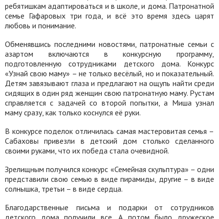
ребятишкам адаптироваться и в школе, и дома. Патронатной
семье Гафаровых три года, и всё это время здесь царят
любовь и понимание.
Обменявшись последними новостями, патронатные семьи с
азартом включаются в конкурсную программу,
подготовленную сотрудниками детского дома. Конкурс
«Узнай свою маму» – не только весёлый, но и показательный.
Детям завязывают глаза и предлагают на ощупь найти среди
сидящих в один ряд женщин свою патронатную маму. Рустам
справляется с задачей со второй попытки, а Миша узнал
маму сразу, как только коснулся её руки.
В конкурсе поделок отличилась самая мастеровитая семья –
Сабаховы привезли в детский дом столько сделанного
своими руками, что их победа стала очевидной.
Зрелищным получился конкурс «Семейная скульптура» – одни
представили свою семью в виде пирамиды, другие – в виде
солнышка, третьи – в виде сердца.
Благодарственные письма и подарки от сотрудников
детского дома получили все. А потом было дружеское