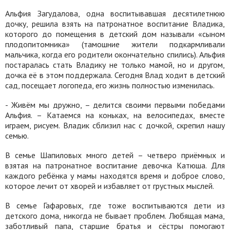
Альфия Загудалова, одна воспитывавшая десятилетнюю
дочку, решила взять на патронатное воспитание Владика,
которого до помещения в детский дом называли «сыном
плодопитомника» (тамошние жители подкармливали
мальчика, когда его родители окончательно спились). Альфия
постаралась стать Владику не только мамой, но и другом,
дочка её в этом поддержала. Сегодня Влад ходит в детский
сад, посещает логопеда, его жизнь полностью изменилась.
- Живём мы дружно, – делится своими первыми победами
Альфия. – Катаемся на коньках, на велосипедах, вместе
играем, рисуем. Владик сблизил нас с дочкой, скрепил нашу
семью.
В семье Шапиловых много детей – четверо приёмных и
взятая на патронатное воспитание девочка Катюша. Для
каждого ребёнка у мамы находятся время и доброе слово,
которое лечит от хворей и избавляет от грустных мыслей.
В семье Гафаровых, где тоже воспитываются дети из
детского дома, никогда не бывает проблем. Любящая мама,
заботливый папа, старшие братья и сёстры помогают