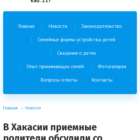
каб. 217
Главная
Новости
Законодательство
Семейные формы устройства детей
Сведения о детях
Опыт принимающих семей
Фотогалерея
Вопросы-ответы
Контакты
Главная
Новости
В Хакасии приемные
родители обсудили со