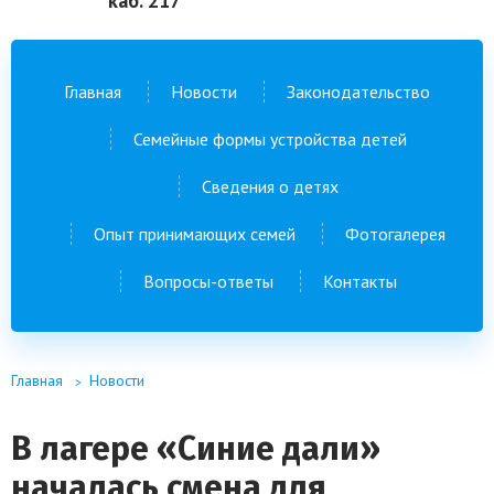
каб. 217
Главная
Новости
Законодательство
Семейные формы устройства детей
Сведения о детях
Опыт принимающих семей
Фотогалерея
Вопросы-ответы
Контакты
Главная
Новости
В лагере «Синие дали»
началась смена для