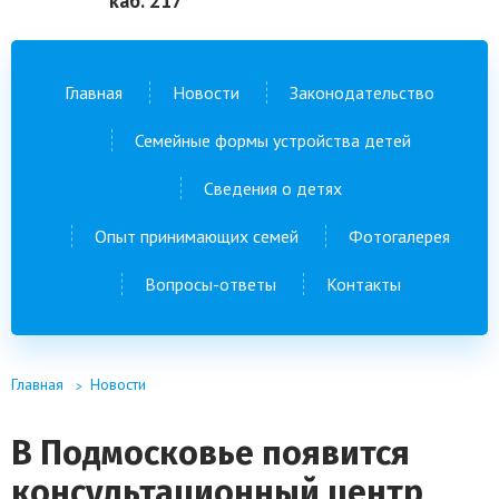
каб. 217
Главная
Новости
Законодательство
Семейные формы устройства детей
Сведения о детях
Опыт принимающих семей
Фотогалерея
Вопросы-ответы
Контакты
Главная
Новости
В Подмосковье появится
консультационный центр