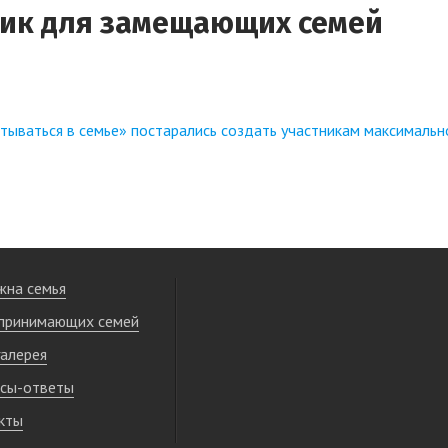
ник для замещающих семей
тываться в семье» постарались создать участникам максималь
жна семья
принимающих семей
алерея
сы-ответы
кты