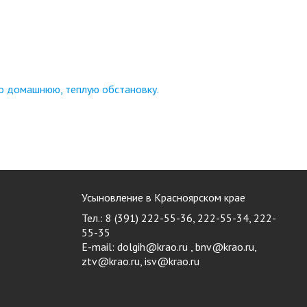
но домашнюю, теплую обстановку.
Усыновление в Красноярском крае
Тел.: 8 (391) 222-55-36, 222-55-34, 222-
55-35
E-mail:
dolgih@krao.ru , bnv@krao.ru,
ztv@krao.ru, isv@krao.ru