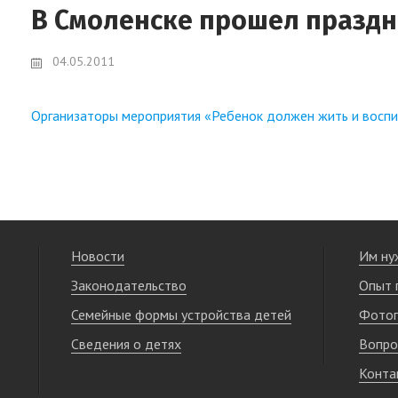
В Смоленске прошел празд
04.05.2011
Организаторы мероприятия «Ребенок должен жить и воспи
Новости
Им ну
Законодательство
Опыт 
Семейные формы устройства детей
Фотог
Сведения о детях
Вопро
Конта