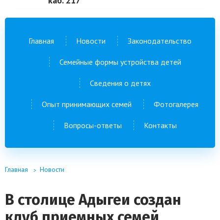
каб. 217
Главная
Новости
Законодательство
Семейные формы устройства детей
Сведения о детях
Опыт принимающих семей
Фотогалерея
Вопросы-ответы
Контакты
Главная
Новости
В столице Адыгеи создан
клуб приемных семей