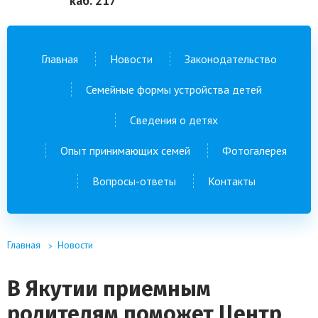
каб. 217
Главная
Новости
Законодательство
Семейные формы устройства детей
Сведения о детях
Опыт принимающих семей
Фотогалерея
Вопросы-ответы
Контакты
Главная
Новости
В Якутии приемным
родителям поможет Центр