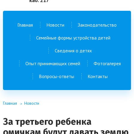
каб. 217
Главная
Новости
Законодательство
Семейные формы устройства детей
Сведения о детях
Опыт принимающих семей
Фотогалерея
Вопросы-ответы
Контакты
Главная
Новости
За третьего ребенка
омичкам будут давать землю