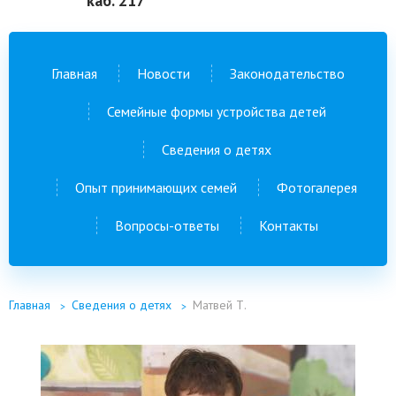
каб. 217
Главная
Новости
Законодательство
Семейные формы устройства детей
Сведения о детях
Опыт принимающих семей
Фотогалерея
Вопросы-ответы
Контакты
Главная
Сведения о детях
Матвей Т.